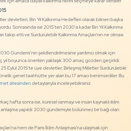
ek için amaca dayalı kalkınma fikrini seçmeye karar verdiler.
015
ler devletleri, Bin Yıl Kalkınma Hedefleri olarak bilinen başka
yordu. Sonrasında ise 2015’ten 2030'a kadar Bin Yıl Kalkınma
rı takip etti ve Sürdürülebilir Kalkınma Amaçları'nın ne olması
, 2030 Gündemi’nin şekillendirilmesine yardımcı olmak için
. Üç yıl boyunca önerilen yaklaşık 300 amaç gözden geçirildi.
25 Eylül 2015'te üye devletler, Birleşmiş Milletler Sürdürülebilir
elik genel taahhütte yer alan bu 17 amacı benimsediler. Bu
ernet sitesinden
detaylarıyla inceleyebilirsiniz.
irkaç hafta sonra ise, küresel ısınmayı ve insan kaynaklı iklim
ası anlaşma yapıldı: 2030 gündemiyle bölünmez bir bağı olan
çları'na hem de Paris İklim Anlaşması'na ulaşmak için