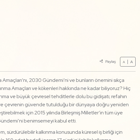
Paylaş
A
A
ma Amaçları’nı, 2030 Gündemi’ni ve bunların önemini sıkça
kınma Amaçları ve kökenleri hakkında ne kadar biliyoruz? Hiç
anma ve büyük çevresel tehditlerle dolu bu gidişatı; refahın
ğu ve çevrenin güvende tutulduğu bir dünyaya doğru yeniden
irebilmek için 2015 yılında Birleşmiş Milletler’in tüm üye
0 Gündemi’ni benimsemeyi kabul etti.
rdürülebilir kalkınma konusunda küresel iş birliği için