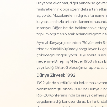
Bir yanda ekonomi, diğer yanda ise çevren
faaliyetlerinin doğa üzerindeki artan etkis
açıyordu. Müzakerelerin dışında tamamen farkl
kaynakların hızla artan kullanımı konusu
insanıydı. Diğeri ise sivil haklardan vejeta
toplum örgütleri olarak adlandırdığımız in
Aynı yıl dünyayı şoke eden “Büyümenin Sınır
izindeki sürekli büyümeyi sorgulayan ilk
çökeceğini öngörüyordu. 11 yıl sonra, sür
nedeniyle Birleşmiş Milletler 1983 yılınd
yayınladığı Ortak Geleceğimiz raporu, sürd
Dünya Zirvesi: 1992
1992 yılında sürdürülebilir kalkınma kavram
benimsenmişti. Ancak 2012'de Dünya Zirves
Rio+20 Konferansı’nda bir araya gelmesiyle
uygulanmadığı konusunda acı bir farkındalı