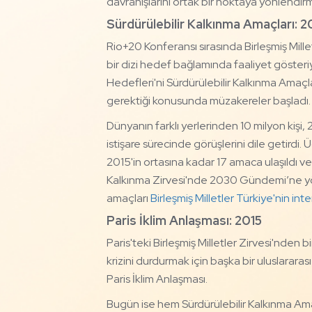
davranışlarını ortak bir noktaya yönlendirm
Sürdürülebilir Kalkınma Amaçları: 2
Rio+20 Konferansı sırasında Birleşmiş Millet
bir dizi hedef bağlamında faaliyet gösteri
Hedefleri'ni Sürdürülebilir Kalkınma Amaçla
gerektiği konusunda müzakereler başladı.
Dünyanın farklı yerlerinden 10 milyon kişi
istişare sürecinde görüşlerini dile getirdi
2015'in ortasına kadar 17 amaca ulaşıldı ve 
Kalkınma Zirvesi'nde 2030 Gündemi’ne yön
amaçları
Birleşmiş Milletler Türkiye'nin int
Paris İklim Anlaşması: 2015
Paris'teki Birleşmiş Milletler Zirvesi'nden b
krizini durdurmak için başka bir uluslarar
Paris İklim Anlaşması.
Bugün ise hem Sürdürülebilir Kalkınma Ama