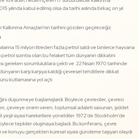
Ve 169 adet hedefi içeren 17 sürdürülebilir kalkınma
 yılında kabul edilmiş olsa da tarihi aslında birkaç on yıl
 Kalkınma Amaçları'nın tarihini gözden geçireceğiz.
9
ıyılarına 15 milyon litreden fazla petrol saldı ve binlerce hayvana
trol sızıntısı olan bu felaket tüm dünyanın dikkatini
ı gereken sorumluluklara çekti ve 22 Nisan 1970 tarihinde
ünyanın karşı karşıya kaldığı çevresel tehditlere dikkat
nü kutlamasına yol açtı.
ini düşünmeye başlamışlardı. Böylece çevreciler, çevreci
gütleri, çevreye önem veren, toplumsal adaleti savunan, şiddet
lli yeşil siyasi hareketlere yöneldiler. 1972'de Stockholm'de
öylece tepkiler oluşmaya başladı. Bu konferans, çevre
iydi ve konuyu gerçekten küresel siyasi gündeme taşıyan olaydı.