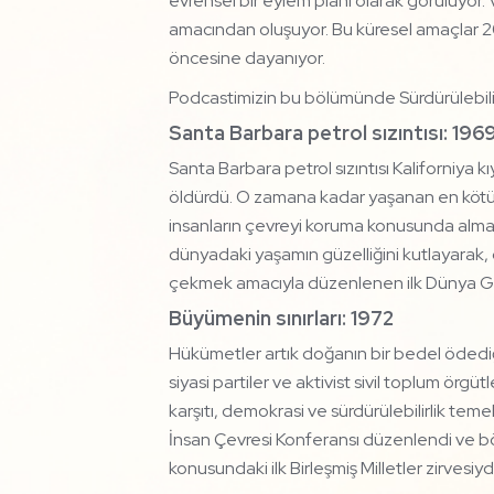
evrensel bir eylem planı olarak görülüyor. 
amacından oluşuyor. Bu küresel amaçlar 2015
öncesine dayanıyor.
Podcastimizin bu bölümünde Sürdürülebilir
Santa Barbara petrol sızıntısı: 196
Santa Barbara petrol sızıntısı Kaliforniya k
öldürdü. O zamana kadar yaşanan en kötü pe
insanların çevreyi koruma konusunda almas
dünyadaki yaşamın güzelliğini kutlayarak, d
çekmek amacıyla düzenlenen ilk Dünya Gü
Büyümenin sınırları: 1972
Hükümetler artık doğanın bir bedel ödediğ
siyasi partiler ve aktivist sivil toplum ör
karşıtı, demokrasi ve sürdürülebilirlik teme
İnsan Çevresi Konferansı düzenlendi ve b
konusundaki ilk Birleşmiş Milletler zirves