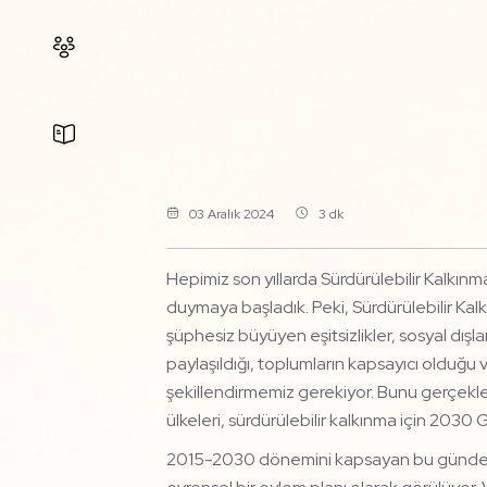
Yaşam
Gelişim
03 Aralık 2024
3 dk
Hepimiz son yıllarda Sürdürülebilir Kalkın
duymaya başladık. Peki, Sürdürülebilir Kal
şüphesiz büyüyen eşitsizlikler, sosyal dışl
paylaşıldığı, toplumların kapsayıcı oldu
şekillendirmemiz gerekiyor. Bunu gerçekleşt
ülkeleri, sürdürülebilir kalkınma için 203
2015-2030 dönemini kapsayan bu gündem, sü