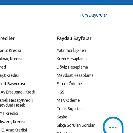
Tüm Duyurular
rediler
Faydalı Sayfalar
onut Kredisi
Yatırımcı İlişkileri
htiyaç Kredisi
Kredi Hesaplama
redi
Döviz Hesaplama
aşıt Kredisi
Mevduat Hesaplama
redi Başvurusu
Fatura Ödeme
 Ay Ertelemeli Kredi
HGS
snek Hesap/Kredili
MTV Ödeme
evduat Hesabı
Trafik Sigortası
YT Kredisi
Kasko
lışveriş Kredisi
Sıkça Sorulan Sorular
. El Araç Kredisi