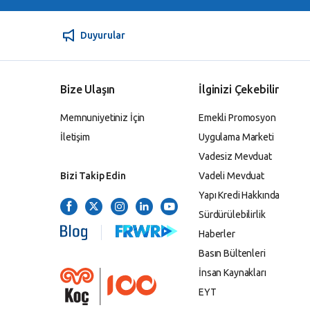
Duyurular
Bize Ulaşın
İlginizi Çekebilir
Memnuniyetiniz İçin
Emekli Promosyon
İletişim
Uygulama Marketi
Vadesiz Mevduat
Bizi Takip Edin
Vadeli Mevduat
Yapı Kredi Hakkında
Sürdürülebilirlik
Haberler
Basın Bültenleri
İnsan Kaynakları
EYT