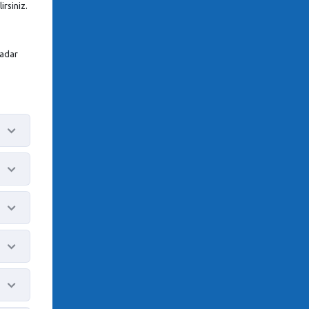
rsiniz.
kadar