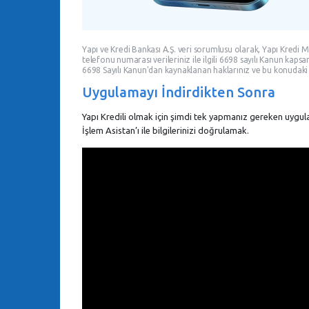
Yapı ve Kredi Bankası A.Ş. veri sorumlusu olarak, Yapı Kredi M
telefonu numarası verileriniz ile ilgili 6698 sayılı Kanun kapsa
6698 Sayılı Kanun'dan kaynaklanan haklarınız ve bu konudaki 
Uygulamayı İndirdikten Sonra
Yapı Kredili olmak için şimdi tek yapmanız gereken uygul
İşlem Asistan’ı ile bilgilerinizi doğrulamak.