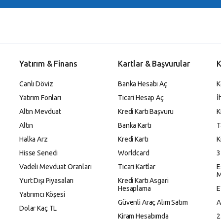
Yatırım & Finans
Kartlar & Başvurular
K
Canlı Döviz
Banka Hesabı Aç
K
Yatırım Fonları
Ticari Hesap Aç
İ
Altın Mevduat
Kredi Kartı Başvuru
K
Altın
Banka Kartı
T
Halka Arz
Kredi Kartı
K
Hisse Senedi
Worldcard
3
Vadeli Mevduat Oranları
Ticari Kartlar
E
M
Yurt Dışı Piyasaları
Kredi Kartı Asgari
Hesaplama
E
Yatırımcı Köşesi
Güvenli Araç Alım Satım
A
Dolar Kaç TL
Kiram Hesabımda
2