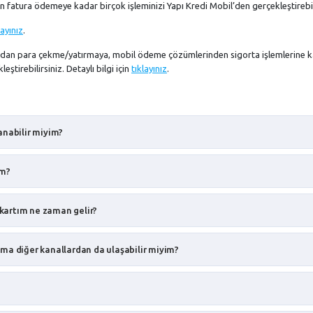
fatura ödemeye kadar birçok işleminizi Yapı Kredi Mobil’den gerçekleştirebili
layınız
.
an para çekme/yatırmaya, mobil ödeme çözümlerinden sigorta işlemlerine 
ştirebilirsiniz. Detaylı bilgi için
tıklayınız
.
anabilir miyim?
im?
kartım ne zaman gelir?
ma diğer kanallardan da ulaşabilir miyim?