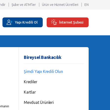
ndir
Şube ve ATM'ler
Ürün ve Hizmet Ücretleri
EN
Yapı Kredili Ol
İnternet Şubesi
Bireysel Bankacılık
Şimdi Yapı Kredili Olun
Krediler
Kartlar
ı
Mevduat Ürünleri
apmanın