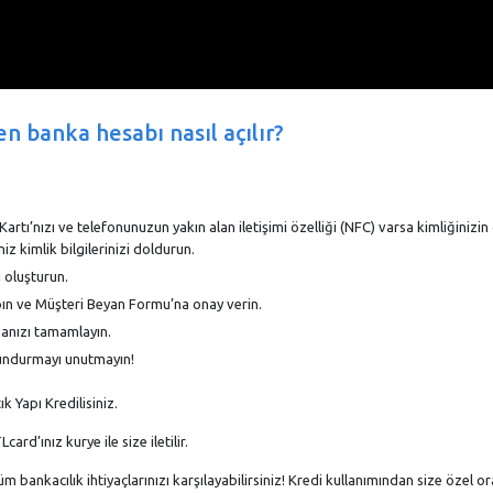
n banka hesabı nasıl açılır?
rtı’nızı ve telefonunuzun yakın alan iletişimi özelliği (NFC) varsa kimliğinizin
z kimlik bilgilerinizi doldurun.
i oluşturun.
apın ve Müşteri Beyan Formu’na onay verin.
manızı tamamlayın.
lundurmayı unutmayın!
 Yapı Kredilisiniz.
d’ınız kurye ile size iletilir.
m bankacılık ihtiyaçlarınızı karşılayabilirsiniz! Kredi kullanımından size özel or