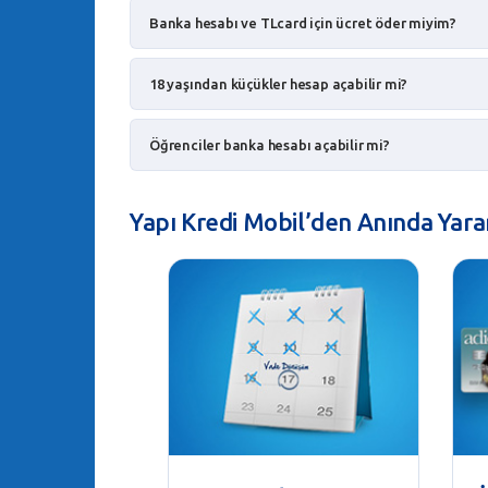
Banka hesabı ve TLcard için ücret öder miyim?
18 yaşından küçükler hesap açabilir mi?
Öğrenciler banka hesabı açabilir mi?
Yapı Kredi Mobil’den Anında Yarar