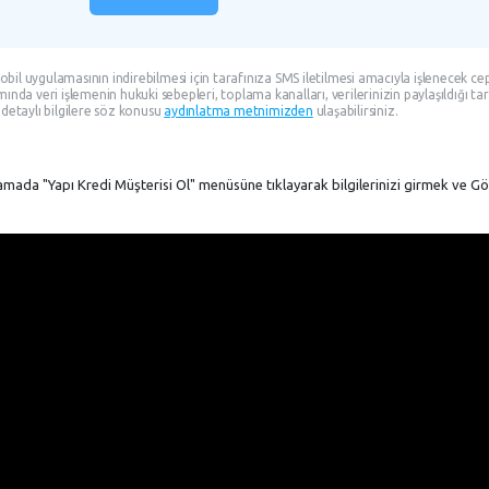
obil uygulamasının indirebilmesi için tarafınıza SMS iletilmesi amacıyla işlenecek ce
mında veri işlemenin hukuki sebepleri, toplama kanalları, verilerinizin paylaşıldığı tar
detaylı bilgilere söz konusu
aydınlatma metnimizden
ulaşabilirsiniz.
amada "Yapı Kredi Müşterisi Ol" menüsüne tıklayarak bilgilerinizi girmek ve G